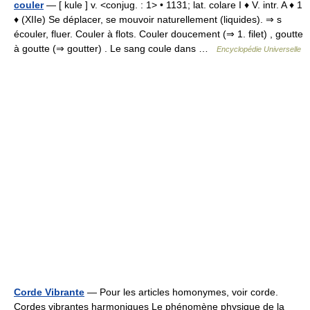
couler
— [ kule ] v. <conjug. : 1> • 1131; lat. colare I ♦ V. intr. A ♦ 1
♦ (XIIe) Se déplacer, se mouvoir naturellement (liquides). ⇒ s
écouler, fluer. Couler à flots. Couler doucement (⇒ 1. filet) , goutte
à goutte (⇒ goutter) . Le sang coule dans …
Encyclopédie Universelle
Corde Vibrante
— Pour les articles homonymes, voir corde.
Cordes vibrantes harmoniques Le phénomène physique de la