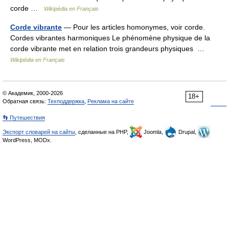
corde …
Wikipédia en Français
Corde vibrante
— Pour les articles homonymes, voir corde.
Cordes vibrantes harmoniques Le phénomène physique de la
corde vibrante met en relation trois grandeurs physiques …
Wikipédia en Français
© Академик, 2000-2026
18+
Обратная связь:
Техподдержка
,
Реклама на сайте
👣 Путешествия
Экспорт словарей на сайты
, сделанные на PHP,
Joomla,
Drupal,
WordPress, MODx.