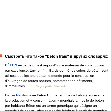
Смотреть что такое "béton frais" в других словарях:
BÉTON
— Le béton est aujourd’hui le matériau de construction
par excellence. Environ 4 milliards de mètres cubes de béton sont
utilisés tous les ans de par le monde pour la construction
d’ouvrages de toutes natures, notamment de bâtiments,
d’immeubles… …
Encyclopédie Universelle
Béton Renforcé
— Béton Un mètre cube de béton (représentant
la production et « consommation » mondiale annuelle de béton
par habitant) Béton est un terme générique qui désigne un
matériau de construction composite fabriqué à partir de granulats