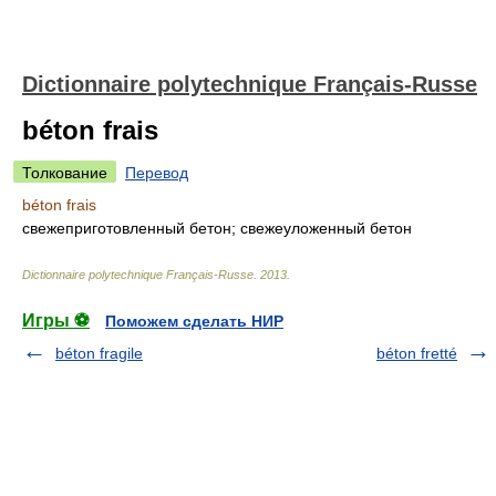
Dictionnaire polytechnique Français-Russe
béton frais
Толкование
Перевод
béton frais
свежеприготовленный бетон; свежеуложенный бетон
Dictionnaire polytechnique Français-Russe
.
2013
.
Игры ⚽
Поможем сделать НИР
béton fragile
béton fretté